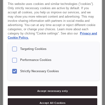
CREDI® ALFARROBA 50
This website uses cookies and similar technologies (“cookies”).
Only strictly necessary cookies are active by default. If you
accept all cookies, you help us improve our services, and we
may show you more relevant content and advertising. This may
involve sharing information with partners in social media and
advertising. You can at any time accept or reject different cookie
categories, or change your choices. Learn more about each
category by clicking “Cookie settings”. See also our
Privacy and
Cookie Policy.
Targeting Cookies
Performance Cookies
Strictly Necessary Cookies
Accept necessary only
Accept All Cookies