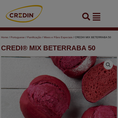
Skip
to
Flyout
content
Menu
Home
/
Portuguese
/
Panificação
/
Mixes e Pães Especiais
/ CREDI® MIX BETERRABA 50
CREDI® MIX BETERRABA 50