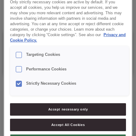
Only strictly necessary cookies are active by default. If you
accept all cookies, you help us improve our services, and we
Aplicação: 50 %
may show you more relevant content and advertising. This may
involve sharing information with partners in social media and
advertising. You can at any time accept or reject different cookie
categories, or change your choices. Learn more about each
category by clicking “Cookie settings”. See also our
Privacy and
Details
Cookie Policy.
Targeting Cookies
Saco: 15 Kg
Performance Cookies
Strictly Necessary Cookies
Accept necessary only
Accept All Cookies
Mais soluções para si