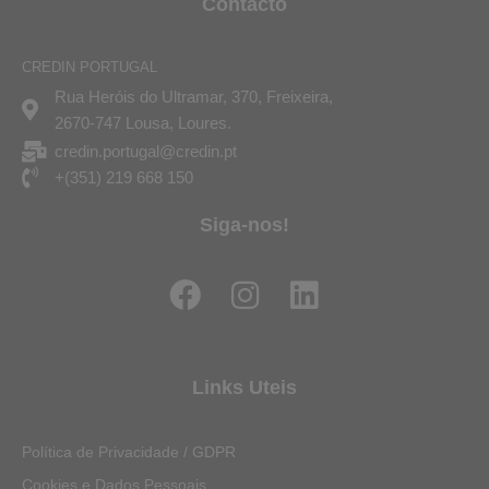
Contacto
CREDIN PORTUGAL
Rua Heróis do Ultramar, 370, Freixeira,
2670-747 Lousa, Loures.
credin.portugal@credin.pt
+(351) 219 668 150
Siga-nos!
F
I
L
a
n
i
c
s
n
e
t
k
Links Uteis
b
a
e
o
g
d
Política de Privacidade / GDPR
o
r
i
Cookies e Dados Pessoais