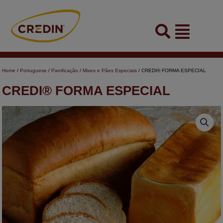
Skip
to
Flyout
content
Menu
Home
/
Portuguese
/
Panificação
/
Mixes e Pães Especiais
/ CREDI® FORMA ESPECIAL
CREDI® FORMA ESPECIAL