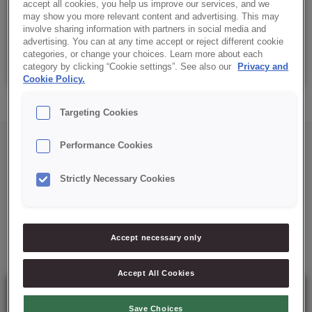
Details
accept all cookies, you help us improve our services, and we
may show you more relevant content and advertising. This may
involve sharing information with partners in social media and
advertising. You can at any time accept or reject different cookie
categories, or change your choices. Learn more about each
Saco: 15 Kg
category by clicking “Cookie settings”. See also our
Privacy and
Cookie Policy.
Targeting Cookies
Performance Cookies
Strictly Necessary Cookies
Mais soluções para si
Accept necessary only
Accept All Cookies
Save Choices