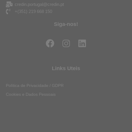
credin.portugal@credin.pt
+(351) 219 668 150
Siga-nos!
F
I
L
a
n
i
c
s
n
e
t
k
Links Uteis
b
a
e
o
g
d
Política de Privacidade / GDPR
o
r
i
Cookies e Dados Pessoais
k
a
n
m