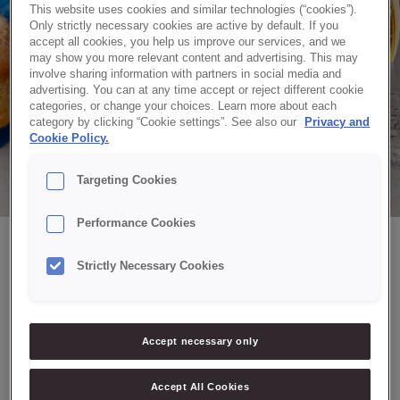
This website uses cookies and similar technologies (“cookies”).
novedades en productos
Only strictly necessary cookies are active by default. If you
accept all cookies, you help us improve our services, and we
lanzados y las inspiraciones en
may show you more relevant content and advertising. This may
involve sharing information with partners in social media and
recetas.
advertising. You can at any time accept or reject different cookie
categories, or change your choices. Learn more about each
category by clicking “Cookie settings”. See also our
Privacy and
Cookie Policy.
Targeting Cookies
Performance Cookies
Strictly Necessary Cookies
FOLLETOS
Accept necessary only
Accept All Cookies