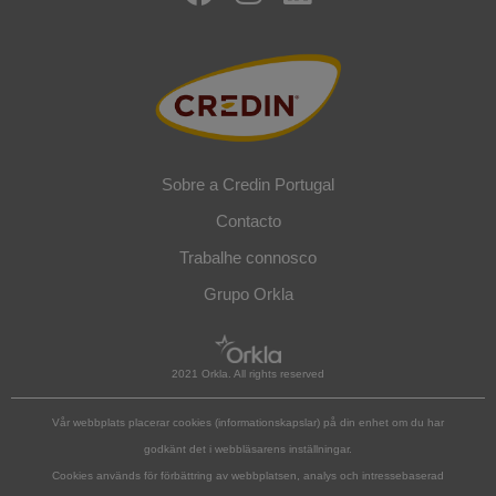
a
n
i
c
s
n
e
t
k
b
a
e
o
g
d
o
r
i
Sobre a Credin Portugal
k
a
n
Contacto
m
Trabalhe connosco
Grupo Orkla
2021 Orkla. All rights reserved
Vår webbplats placerar cookies (informationskapslar) på din enhet om du har
godkänt det i webbläsarens inställningar.
Cookies används för förbättring av webbplatsen, analys och intressebaserad