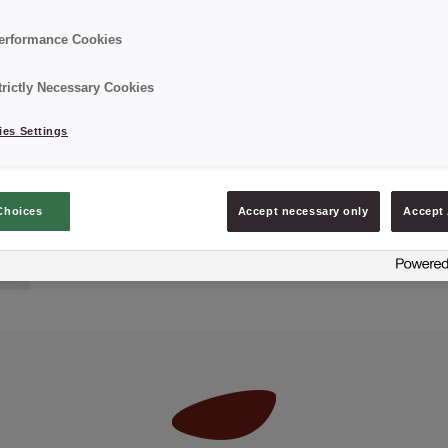
Dimensão: 9mm
erformance Cookies
Caixa: 2 Kg
trictly Necessary Cookies
es Settings
Choices
Accept necessary only
Accept 