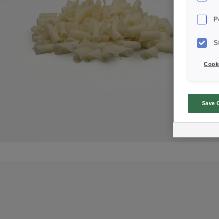
P
S
Cooki
Save 