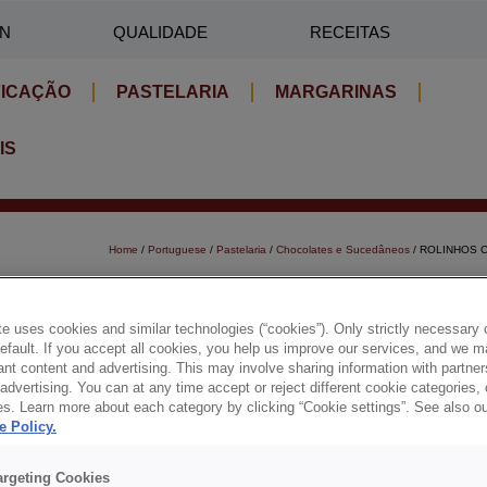
IN
QUALIDADE
RECEITAS
FICAÇÃO
PASTELARIA
MARGARINAS
IS
Home
/
Portuguese
/
Pastelaria
/
Chocolates e Sucedâneos
/ ROLINHOS 
ROLINHOS CHOCOLATE
e uses cookies and similar technologies (“cookies”). Only strictly necessary 
default. If you accept all cookies, you help us improve our services, and we
nt content and advertising. This may involve sharing information with partners
dvertising. You can at any time accept or reject different cookie categories,
es. Learn more about each category by clicking “Cookie settings”. See also o
e Policy.
Details
argeting Cookies