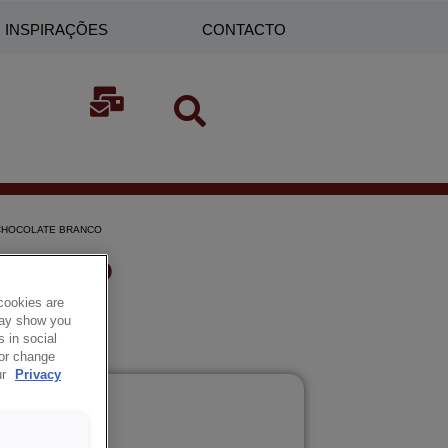
INSPIRAÇÕES
CONTACTO
CHOCOLATE BRANCO
 BRANCO
cookies are
 may show you
 in social
 or change
ur
Privacy