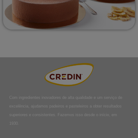
Com ingredientes inovadores de alta qualidade e um serviço de
excelência, ajudamos padeiros e pasteleiros a obter resultados
superiores e consistentes. Fazemos isso desde o início, em
1930.