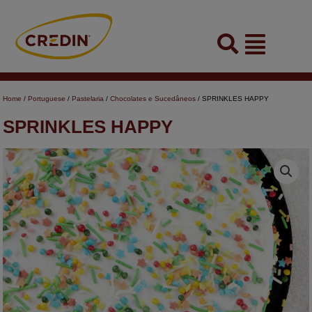
Skip
to
Flyout
content
Menu
Home
/
Portuguese
/
Pastelaria
/
Chocolates e Sucedâneos
/ SPRINKLES HAPPY
SPRINKLES HAPPY