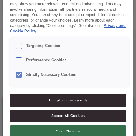
Caixa: 500 Gr
may show you more relevant content and advertising. This may
involve sharing information with partners in social media and
advertising. You can at any time accept or reject different cookie
categories, or change your choices. Learn more about each
category by clicking “Cookie settings”. See also our
Privacy and
Cookie Policy.
Targeting Cookies
Performance Cookies
Mais soluções para si
Strictly Necessary Cookies
Accept necessary only
Accept All Cookies
Save Choices