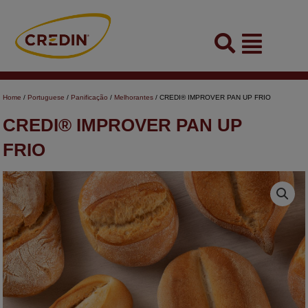
Skip
to
Flyout
content
Menu
Home
/
Portuguese
/
Panificação
/
Melhorantes
/ CREDI® IMPROVER PAN UP FRIO
CREDI® IMPROVER PAN UP
FRIO