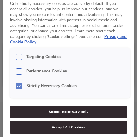
✔ Processo direto e fermentação controlada/bloqueada
Only strictly necessary cookies are active by default. If you
até 24h.
accept all cookies, you help us improve our services, and we
may show you more relevant content and advertising. This may
involve sharing information with partners in social media and
✔ Apto para linhas automáticas.
advertising. You can at any time accept or reject different cookie
categories, or change your choices. Learn more about each
category by clicking “Cookie settings”. See also our
Privacy and
Cookie Policy.
Details
Targeting Cookies
Performance Cookies
Saco: 5 e 15 kg
Strictly Necessary Cookies
Accept necessary only
Accept All Cookies