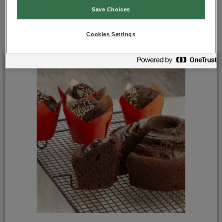
Save Choices
Mais soluções para si
Cookies Settings