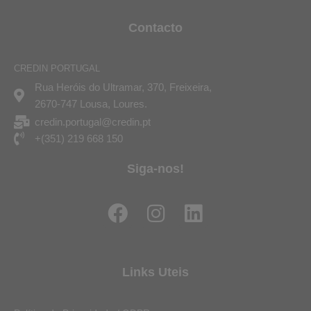
Contacto
CREDIN PORTUGAL
Rua Heróis do Ultramar, 370, Freixeira,
2670-747 Lousa, Loures.
credin.portugal@credin.pt
+(351) 219 668 150
Siga-nos!
F
I
L
a
n
i
c
s
n
e
t
k
Links Uteis
b
a
e
o
g
d