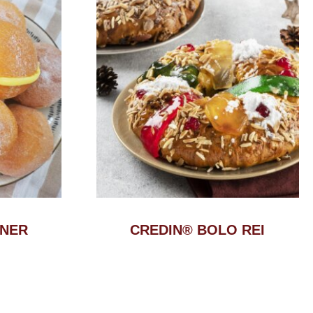
INER
CREDIN® BOLO REI