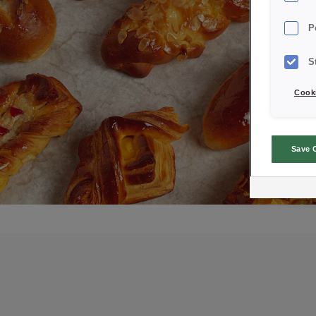
P
S
Cooki
Save 