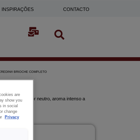
INSPIRAÇÕES
CONTACTO
CREDIN® BRIOCHE COMPLETO
PLETO
cookies are
das doces, sabor neutro, aroma intenso a
 may show you
 in social
 or change
ur
Privacy