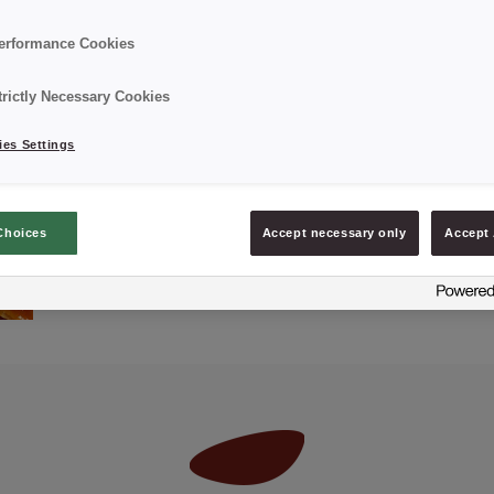
Saco: 15 kg
erformance Cookies
trictly Necessary Cookies
es Settings
Choices
Accept necessary only
Accept 