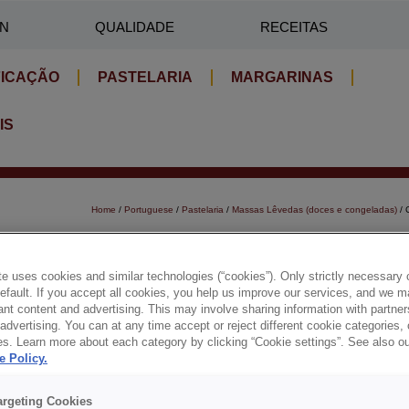
IN
QUALIDADE
RECEITAS
FICAÇÃO
PASTELARIA
MARGARINAS
IS
Home
/
Portuguese
/
Pastelaria
/
Massas Lêvedas (doces e congeladas)
/ 
CREDIN® BRIOCHE COM
e uses cookies and similar technologies (“cookies”). Only strictly necessary 
Produto completo em pó para fabrico de massas lêve
default. If you accept all cookies, you help us improve our services, and we
nt content and advertising. This may involve sharing information with partners
laranja e manteiga.
dvertising. You can at any time accept or reject different cookie categories,
es. Learn more about each category by clicking “Cookie settings”. See also o
e Policy.
Details
argeting Cookies