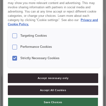
Bidão: 10 Lt
may show you more relevant content and advertising. This may
involve sharing information with partners in social media and
advertising. You can at any time accept or reject different cookie
categories, or change your choices. Learn more about each
category by clicking “Cookie settings”. See also our
Privacy and
Cookie Policy.
Targeting Cookies
Performance Cookies
Mais soluções para si
Strictly Necessary Cookies
Accept necessary only
Accept All Cookies
Save Choices