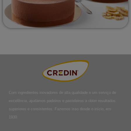
Com ingredientes inovadores de alta qualidade e um serviço de
excelência, ajudamos padeiros e pasteleiros a obter resultados
superiores e consistentes. Fazemos isso desde o início, em
1930.