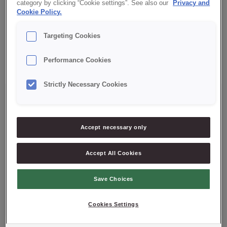
category by clicking “Cookie settings”. See also our
Privacy and
Cookie Policy.
GOLDWAX SPRAY
Targeting Cookies
Performance Cookies
Strictly Necessary Cookies
FILTROS ATIVOS
Categorias de produto
Accept necessary only
Desmoldantes
Accept All Cookies
Etiquetas de produto
Save Choices
Vegan
Cookies Settings