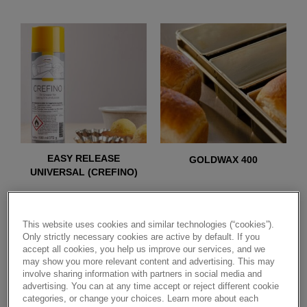
EASY RELEASE
GOLDWAX 400
UNIVERSAL (CREFINO)
This website uses cookies and similar technologies (“cookies”).
Only strictly necessary cookies are active by default. If you
accept all cookies, you help us improve our services, and we
may show you more relevant content and advertising. This may
involve sharing information with partners in social media and
advertising. You can at any time accept or reject different cookie
categories, or change your choices. Learn more about each