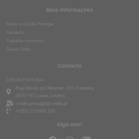
Mais Informações
Sobre a Credin Portugal
Contacto
Trabalhe connosco
Grupo Orkla
Contacto
CREDIN PORTUGAL
Rua Heróis do Ultramar, 370, Freixeira,
2670-747 Lousa, Loures.
credin.portugal@credin.pt
+(351) 219 668 150
Siga-nos!
F
I
L