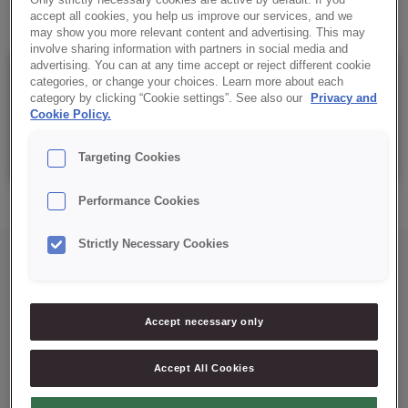
accept all cookies, you help us improve our services, and we
may show you more relevant content and advertising. This may
involve sharing information with partners in social media and
advertising. You can at any time accept or reject different cookie
Details
categories, or change your choices. Learn more about each
category by clicking “Cookie settings”. See also our
Privacy and
Cookie Policy.
Saco: 5 e 15 kg
Targeting Cookies
Performance Cookies
Strictly Necessary Cookies
Accept necessary only
Mais soluções para si
Accept All Cookies