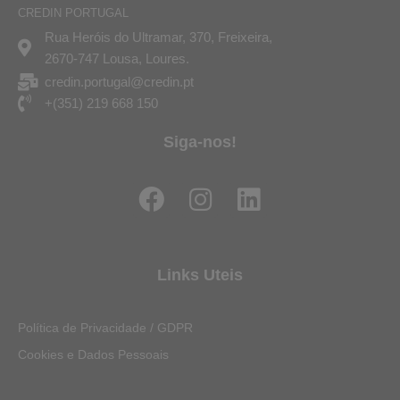
CREDIN PORTUGAL
Rua Heróis do Ultramar, 370, Freixeira,
2670-747 Lousa, Loures.
credin.portugal@credin.pt
+(351) 219 668 150
Siga-nos!
F
I
L
a
n
i
c
s
n
e
t
k
Links Uteis
b
a
e
o
g
d
Política de Privacidade / GDPR
o
r
i
Cookies e Dados Pessoais
k
a
n