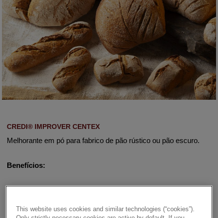
CREDI® IMPROVER CENTEX
Melhorante em pó para fabrico de pão rústico ou pão escuro.
Benefícios:
✔ Confere aroma, sabor e cor ao pão.
This website uses cookies and similar technologies (“cookies”).
✔ Apto para linhas automáticas.
Only strictly necessary cookies are active by default. If you