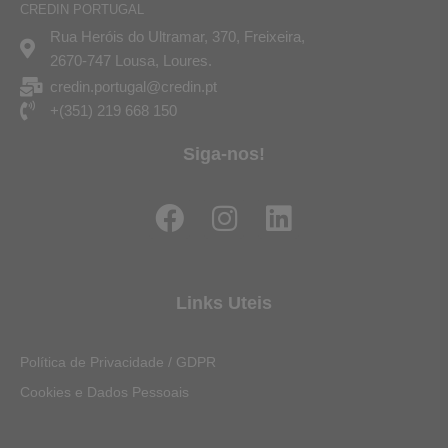
CREDIN PORTUGAL
Rua Heróis do Ultramar, 370, Freixeira,
2670-747 Lousa, Loures.
credin.portugal@credin.pt
+(351) 219 668 150
Siga-nos!
F
I
L
a
n
i
c
s
n
e
t
k
Links Uteis
b
a
e
o
g
d
Política de Privacidade / GDPR
o
r
i
Cookies e Dados Pessoais
k
a
n
m