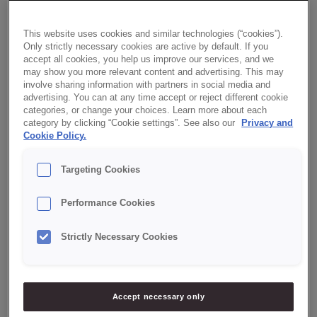
This website uses cookies and similar technologies (“cookies”).
Only strictly necessary cookies are active by default. If you
accept all cookies, you help us improve our services, and we
may show you more relevant content and advertising. This may
involve sharing information with partners in social media and
Ven
advertising. You can at any time accept or reject different cookie
categories, or change your choices. Learn more about each
category by clicking “Cookie settings”. See also our
Privacy and
kentinge
/
June 8, 2023
Cookie Policy.
Targeting Cookies
Performance Cookies
Strictly Necessary Cookies
Accept necessary only