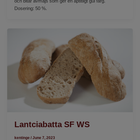
och bitar avmajs som ger en aptitligt gul färg.
Dosering: 50 %.
Lantciabatta SF WS
kentinge
/
June 7, 2023