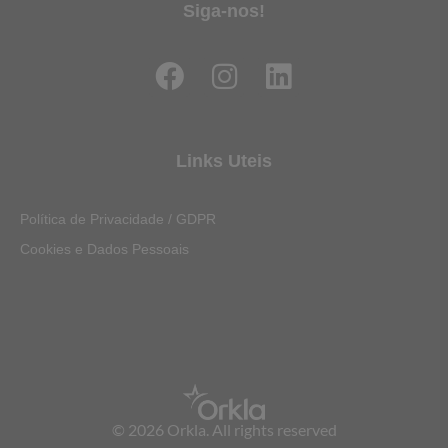
Siga-nos!
F
I
L
a
n
i
c
s
n
e
t
k
Links Uteis
b
a
e
o
g
d
Política de Privacidade / GDPR
o
r
i
Cookies e Dados Pessoais
k
a
n
m
© 2026 Orkla. All rights reserved