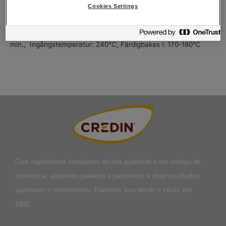
Jäs och baka av. Bakas med ånga.
Cookies Settings
Körtid i maskin: 15 min långsamt,
Degtemperatur: 27°C,
Liggtid:
ca 30 min.,
Jästid: ca 40-50 min.,
Baktid: ca 45
min.,
Ingångstemperatur: 240°C,
Färdigbakas i: 170-180°C
Com ingredientes inovadores de alta qualidade e um serviço de
excelência, ajudamos padeiros e pasteleiros a obter resultados
superiores e consistentes. Fazemos isso desde o início, em
1930.