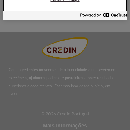
Cookies Settings
220°C (frukostbröd)
Com ingredientes inovadores de alta qualidade e um serviço de
excelência, ajudamos padeiros e pasteleiros a obter resultados
superiores e consistentes. Fazemos isso desde o início, em
1930.
© 2026 Credin Portugal
Mais Informações