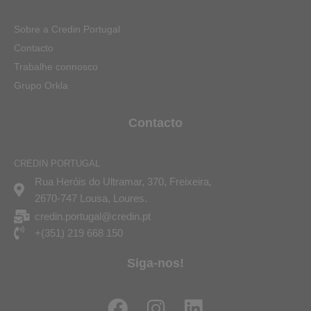
Sobre a Credin Portugal
Contacto
Trabalhe connosco
Grupo Orkla
Contacto
CREDIN PORTUGAL
Rua Heróis do Ultramar, 370, Freixeira,
2670-747 Lousa, Loures.
credin.portugal@credin.pt
+(351) 219 668 150
Siga-nos!
F
I
L