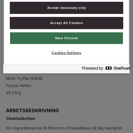
Rapsolja
310
g
Accept necessary only
Vatten
480
g
Tårtglaze
Accept All Cookies
Strösocker
300
g
Vatten
150
g
Save Choices
Glykos
280
g
Gelatinblad
20
g
Cookies Settings
Kondenserad mjölk
200
g
Vit choklad
300
g
Tillbehör
Mörk Tryffel (Kåkå)
Frysta Hallon
Vit Färg
ARBETSBESKRIVNING
Chokladbotten
Kör ingredienserna till Mormors Chokladkaka på låg hastighet