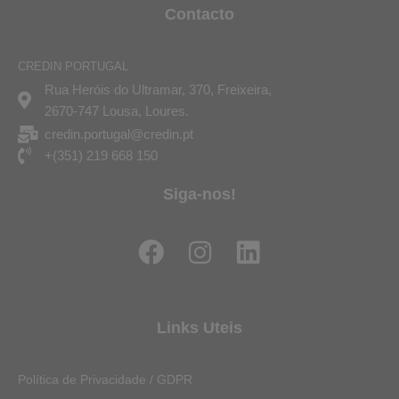
Contacto
CREDIN PORTUGAL
Rua Heróis do Ultramar, 370, Freixeira,
2670-747 Lousa, Loures.
credin.portugal@credin.pt
+(351) 219 668 150
Siga-nos!
F
I
L
a
n
i
c
s
n
e
t
k
Links Uteis
b
a
e
o
g
d
Política de Privacidade / GDPR