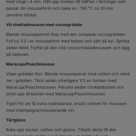
med vinge i 4 min. Häll upp smeten till hälften i tårtringar som
passar din mousseform och baka av i 180 °C ca 20 min
(använd sticka).
Vit chokladmousse med cocosgrädde
Blanda moussepulvret ihop med den ovispade cocosgrädden.
Fyll ca 1/3 i en mousseform med botten och sätt på kyl. Spritsa
sedan Mörk Tryffel på den vita cocoschokladmoussen och lägg
på hallonen.
Maracuja/Peachmousse
Vispa grädden löst. Blanda moussepulver med vatten och vänd
ner i grädden. Täck sedan ytterligare 1/3 av formen med
Maracuja/Peachmoussen. Placera sedan chokladbotten och
stryk upp till kanten med Maracuja/Peachmoussen.
Tips!! För att få extra nyårskänsla, ersätt vattnet för moussen
med champagne/mousserande vin.
Tårtglaze
Koka upp socker, vatten och glykos. Tillsätt detta till den