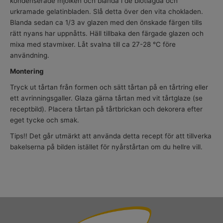
kondenserade mjölken och blanda i de blötlagda och
urkramade gelatinbladen. Slå detta över den vita chokladen.
Blanda sedan ca 1/3 av glazen med den önskade färgen tills
rätt nyans har uppnåtts. Häll tillbaka den färgade glazen och
mixa med stavmixer. Låt svalna till ca 27-28 °C före
användning.
Montering
Tryck ut tårtan från formen och sätt tårtan på en tårtring eller
ett avrinningsgaller. Glaza gärna tårtan med vit tårtglaze (se
receptbild). Placera tårtan på tårtbrickan och dekorera efter
eget tycke och smak.
Tips!! Det går utmärkt att använda detta recept för att tillverka
bakelserna på bilden istället för nyårstårtan om du hellre vill.