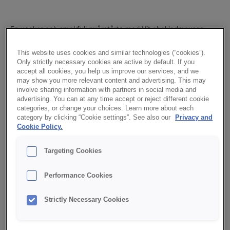
En vacker och smakfull nyårstårta med Vit chokladmousse,
Maracuja/Peachmousse, Mörk Tryffel och en chokladbotten
gjord på Mormors Chokladkaka.
This website uses cookies and similar technologies (“cookies”).
Only strictly necessary cookies are active by default. If you
accept all cookies, you help us improve our services, and we
BAIXE PDF COM RECEITA
may show you more relevant content and advertising. This may
involve sharing information with partners in social media and
advertising. You can at any time accept or reject different cookie
Vit chokladmousse med kokosgrädde
categories, or change your choices. Learn more about each
Vit chokladmousse
300
g
category by clicking “Cookie settings”. See also our
Privacy and
Kokosgrädde
1000
g
Cookie Policy.
Maracuja/Peachmousse
Targeting Cookies
Maracuja /
200
g
Peachmousse
Vatten
250
g
Performance Cookies
Lätt vispad grädde
1000
g
Strictly Necessary Cookies
Chokladbotten
Mormors
1000
g
chokladkaka