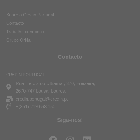
Sobre a Credin Portugal
Contacto
Trabalhe connosco
Grupo Orkla
Contacto
CREDIN PORTUGAL
Rua Heróis do Ultramar, 370, Freixeira,
2670-747 Lousa, Loures.
credin.portugal@credin.pt
+(351) 219 668 150
Siga-nos!
F
I
L