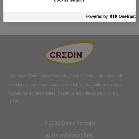
Cookies Settings
t.ex lingonsylt, valnötter eller hackad mandel i smeten.
Com ingredientes inovadores de alta qualidade e um serviço de
excelência, ajudamos padeiros e pasteleiros a obter resultados
superiores e consistentes. Fazemos isso desde o início, em
1930.
© 2026 Credin Portugal
Mais Informações