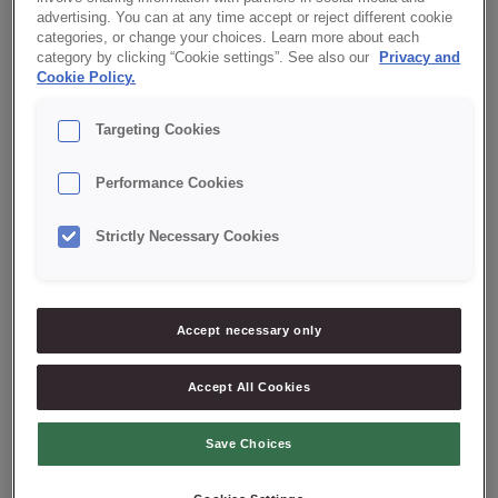
advertising. You can at any time accept or reject different cookie
Vår Mix för mjuk pepparkaka ger dig en härlig mjuk pepparkaka
categories, or change your choices. Learn more about each
med fin smak.
category by clicking “Cookie settings”. See also our
Privacy and
Cookie Policy.
BAIXE PDF COM RECEITA
Targeting Cookies
Mix för Mjuk
5000
g
Performance Cookies
Pepparkaka
Ägg
1200
g
Strictly Necessary Cookies
Vatten
1200
g
ARBETSBESKRIVNING
Accept necessary only
Väg upp ingredienserna och blanda på medelhastighet med
vinge i ca 3 min. Häll upp smeten i sockerkaksformar och baka
Accept All Cookies
av i 170°C ca 45 min. Vändes efter avbakning och låt svalna.
Spritsa fondant över kakan och dekorera med lämplig dekor för
säsongen.
Save Choices
Tips: Du kan variera din mjuka pepparkaka genom att tillsätta