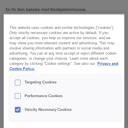
En fin liten bakelse med Blodapelsinmousse,
Caramel/Krokantmousse och Salty Caramelfyllning.
This website uses cookies and similar technologies (“cookies”).
BAIXE PDF COM RECEITA
Only strictly necessary cookies are active by default. If you
accept all cookies, you help us improve our services, and we
may show you more relevant content and advertising. This may
Mandelbotten
involve sharing information with partners in social media and
Mandelmassa
1000
g
advertising. You can at any time accept or reject different cookie
Strösocker
50
g
categories, or change your choices. Learn more about each
category by clicking “Cookie settings”. See also our
Privacy and
Hallonpuré
250
g
Cookie Policy.
Blodapelsinmousse
Kessko
200
g
Targeting Cookies
Blodapelsinmousse
Vatten
250
g
Performance Cookies
Grädde
1000
g
Caramel/Krokantmousse
Strictly Necessary Cookies
Kessko
200
g
Caramel/Krokantmousse
Vatten
250
g