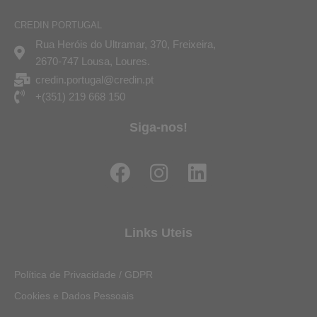
CREDIN PORTUGAL
Rua Heróis do Ultramar, 370, Freixeira,
2670-747 Lousa, Loures.
credin.portugal@credin.pt
+(351) 219 668 150
Siga-nos!
F
I
L
a
n
i
c
s
n
e
t
k
Links Uteis
b
a
e
o
g
d
Política de Privacidade / GDPR
o
r
i
Cookies e Dados Pessoais
k
a
n