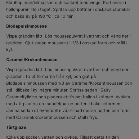
Kör ihop mandelmassan och sockret med vinge. Portionera i
hallonpurén lite i taget. Spritsa upp bottnar i önskade storlekar
och baka av på 190 °C i ca 10 min.
Blodapelsinmousse
Vispa grädden lätt. Lös moussepulvret i vattnet och vänd ner i
grädden. Gjut sedan moussen till 1/3 i önskad form och ställ i
kyl.
Caramel/Krokantmousse
Vispa grädden lätt. Lös moussepulvret i vattnet och vänd ner i
grädden. Ta ut formarna från kyl, och gjut på
Blodapelsinmoussen med 1/3 av Caramel/Krokantmoussen och
ställ tillbaka i kyl några minuter. Spritsa sedan i Salty
Caramelfyllning och placera ett fruset hallon i krämen. Avsluta
med att placera en mandel/hallon botten i bakelseformen.
Jämna sedan ut eventuell nivåskillnad mellan botten och form
med Caramel/Krokantmoussen och ställ i frys.
Tårtglaze
Koka upp socker, vatten och glykos. Tillsätt detta till den