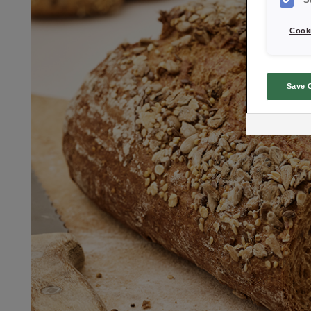
S
Cooki
Save 