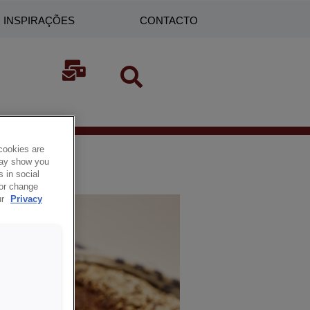
INSPIRAÇÕES
CONTACTO
cookies are
 may show you
 in social
 or change
ur
Privacy