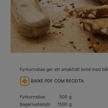
Fyrkornsbas ger ett smakfullt bröd med båd
BAIXE PDF COM RECEITA
Fyrkornsbas
500
g
Bagerivetemjöl
1500
g