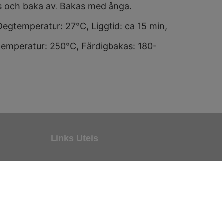
äs och baka av. Bakas med ånga.
Degtemperatur: 27°C,
Liggtid: ca 15 min,
temperatur: 250°C,
Färdigbakas: 180-
Links Uteis
Política de Privacidade / GDPR
Cookies e Dados Pessoais
 Freixeira,