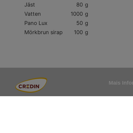
Jäst
80
g
Vatten
1000
g
Pano Lux
50
g
Mörkbrun sirap
100
g
Mais Inf
Sobre a Cred
Com ingredientes inovadores de alta
qualidade e um serviço de excelência,
Contacto
ajudamos padeiros e pasteleiros a obter
Trabalhe co
resultados superiores e consistentes.