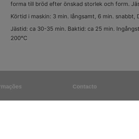
forma till bröd efter önskad storlek och form. J
Körtid i maskin: 3 min. långsamt, 6 min. snabbt,
Jästid: ca 30-35 min.
Baktid: ca 25 min.
Ingångs
200°C
ormações
Contacto
CREDIN PORTUGAL
in Portugal
Rua Heróis do Ultramar, 370,
2670-747 Lousa, Loures.
credin.portugal@credin.pt
nnosco
+(351) 219 668 150