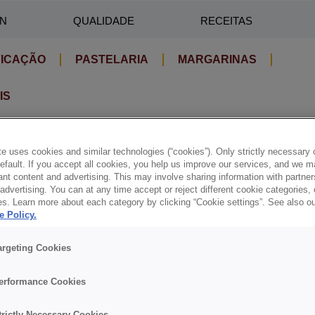
IN
QUALIDADE
RECEITAS
FICAÇÃO
PASTELARIA
MARGARINAS
IS
e uses cookies and similar technologies (“cookies”). Only strictly necessary 
ornsbröd Grundrecept
default. If you accept all cookies, you help us improve our services, and we
nt content and advertising. This may involve sharing information with partners
dvertising. You can at any time accept or reject different cookie categories,
es. Learn more about each category by clicking “Cookie settings”. See also o
e Policy.
argeting Cookies
erformance Cookies