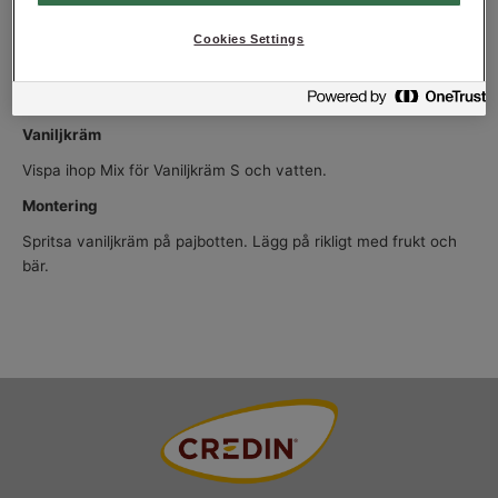
Mormors Ljusa kaka
Cookies Settings
Väg upp ingredienserna och kör på låg hastighet i 4 min.
Fördela smeten i 4 st pajformar. Baka av i 180°C i ca 20 min.
Vändes efter avbakning.
Vaniljkräm
Vispa ihop Mix för Vaniljkräm S och vatten.
Montering
Spritsa vaniljkräm på pajbotten. Lägg på rikligt med frukt och
bär.