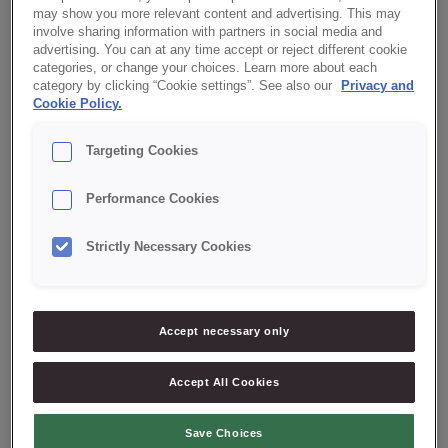
may show you more relevant content and advertising. This may
Fruktpajen är gjord på vår lättarbetade, mångsidiga och
involve sharing information with partners in social media and
advertising. You can at any time accept or reject different cookie
smakfulla CREDI®Softcake Mormors Ljusa.
categories, or change your choices. Learn more about each
category by clicking “Cookie settings”. See also our
Privacy and
BAIXE PDF COM RECEITA
Cookie Policy.
Targeting Cookies
Pajskal
CREDI®Softcake
1000
g
Mormors Ljusa
Performance Cookies
Vatten
500
g
Rapsolja
300
g
Strictly Necessary Cookies
Vaniljkräm
Mix för Vaniljkräm S
300
g
Vatten
1000
g
Accept necessary only
Extra
Frukter och Bär
Accept All Cookies
ARBETSBESKRIVNING
Save Choices