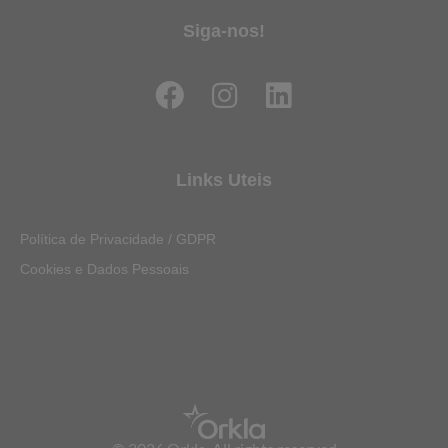
Siga-nos!
F
I
L
a
n
i
c
s
n
e
t
k
Links Uteis
b
a
e
o
g
d
Política de Privacidade / GDPR
o
r
i
Cookies e Dados Pessoais
k
a
n
m