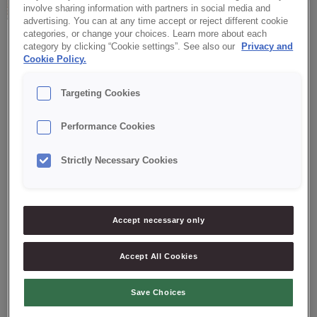
involve sharing information with partners in social media and
advertising. You can at any time accept or reject different cookie
categories, or change your choices. Learn more about each
category by clicking “Cookie settings”. See also our
Privacy and
Cookie Policy.
Ger ett bröd med tydlig rågkaraktär och en krispig och fin
skorpa, god färskhållning och en god arom. Innehåller syrat
Targeting Cookies
mjölkpulver.
Performance Cookies
BAIXE PDF COM RECEITA
Strictly Necessary Cookies
Björkö
350
g
Bagerivetemjöl
1350
g
Jäst
30
g
Accept necessary only
Vatten
1000
g
Accept All Cookies
ARBETSBESKRIVNING
Väg upp alla ingredienser och blanda till en smidig deg. Låt vila
Save Choices
ca 15 min. Väg upp och forma till bröd efter önskad storlek och
form. Jäs och baka av. Bakas med ånga.