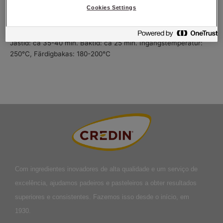
Cookies Settings
Körtid i maskin: 3 min. långsamt, 6 min.
snabbt,
Degtemperatur: 27°C,
Liggtid: ca 15 min,
Jästid: ca 35-40 min.
Baktid: ca 25 min.
Ingångstemperatur:
250°C,
Färdigbakas: 180-200°C
Com ingredientes inovadores de alta qualidade e um serviço de
excelência, ajudamos padeiros e pasteleiros a obter resultados
superiores e consistentes. Fazemos isso desde o início, em
1930.