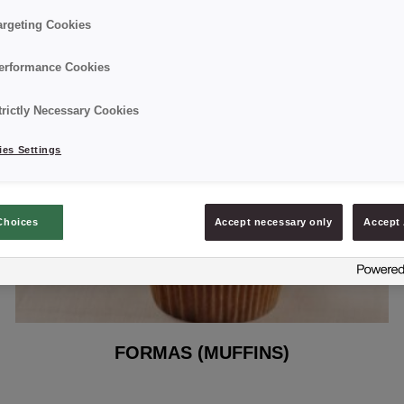
argeting Cookies
erformance Cookies
trictly Necessary Cookies
es Settings
Choices
Accept necessary only
Accept 
FORMAS (MUFFINS)