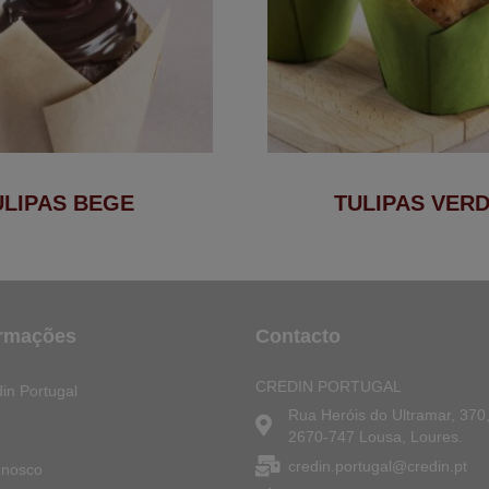
ULIPAS BEGE
TULIPAS VER
ormações
Contacto
CREDIN PORTUGAL
in Portugal
Rua Heróis do Ultramar, 370,
2670-747 Lousa, Loures.
credin.portugal@credin.pt
nnosco