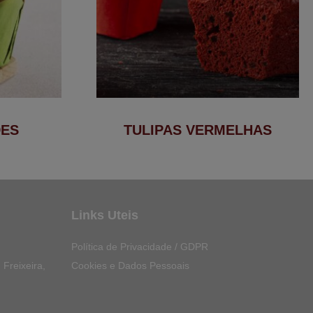
DES
TULIPAS VERMELHAS
Links Uteis
Política de Privacidade / GDPR
Cookies e Dados Pessoais
 Freixeira,