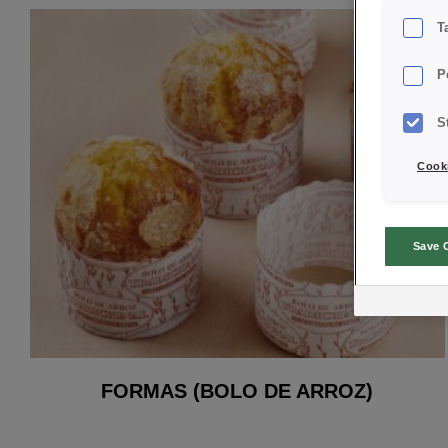
T
P
S
Cooki
Save 
FORMAS (BOLO DE ARROZ)