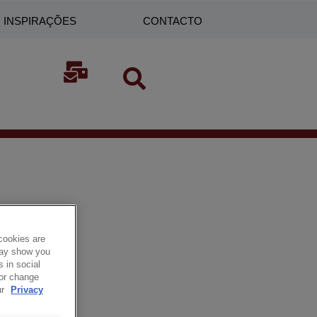
INSPIRAÇÕES
CONTACTO
cookies are
 may show you
 in social
 or change
ur
Privacy