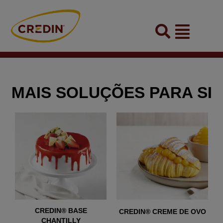
Skip
to
Flyout
content
Menu
MAIS SOLUÇÕES PARA SI
CREDIN® BASE
CREDIN® CREME DE OVO
CHANTILLY