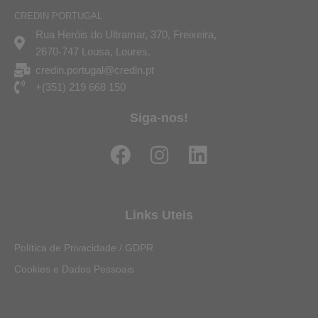
CREDIN PORTUGAL
Rua Heróis do Ultramar, 370, Freixeira,
2670-747 Lousa, Loures.
credin.portugal@credin.pt
+(351) 219 668 150
Siga-nos!
F
I
L
a
n
i
c
s
n
e
t
k
Links Uteis
b
a
e
o
g
d
Política de Privacidade / GDPR
o
r
i
Cookies e Dados Pessoais
k
a
n
m