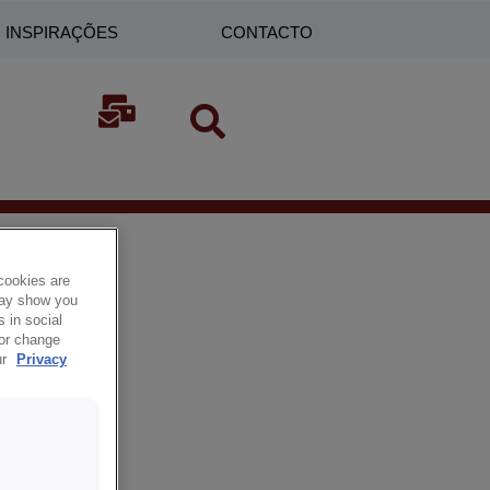
INSPIRAÇÕES
CONTACTO
cookies are
 may show you
 in social
 or change
ur
Privacy