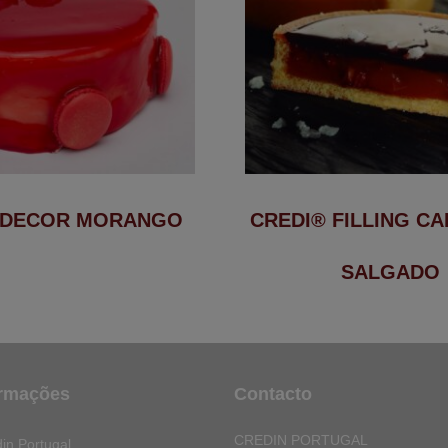
 DECOR MORANGO
CREDI® FILLING C
SALGADO
ormações
Contacto
CREDIN PORTUGAL
in Portugal