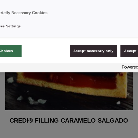
trictly Necessary Cookies
es Settings
Choices
Accept necessary only
Accept 
CREDI® FILLING CARAMELO SALGADO