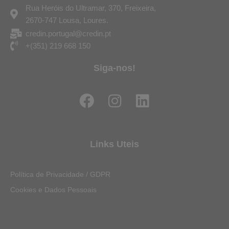
Rua Heróis do Ultramar, 370, Freixeira,
2670-747 Lousa, Loures.
credin.portugal@credin.pt
+(351) 219 668 150
Siga-nos!
F
I
L
a
n
i
c
s
n
e
t
k
Links Uteis
b
a
e
o
g
d
Política de Privacidade / GDPR
o
r
i
Cookies e Dados Pessoais
k
a
n
m