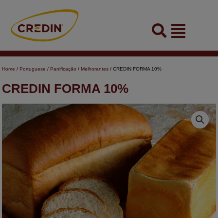
Skip
to
Flyout
content
Menu
Home
/
Portuguese
/
Panificação
/
Melhorantes
/ CREDIN FORMA 10%
CREDIN FORMA 10%