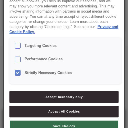
Details
accept all cookies, you help us improve our services, and we
may show you more relevant content and advertising. This may
involve sharing information with partners in social media and
advertising. You can at any time accept or reject different cookie
Caixa: 10 Kg (5×2)
categories, or change your choices. Learn more about each
category by clicking “Cookie settings”. See also our
Privacy and
Cookie Policy.
Targeting Cookies
Performance Cookies
Strictly Necessary Cookies
Mais soluções para si
Accept necessary only
Accept All Cookies
Save Choices