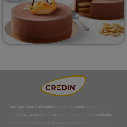
Com ingredientes inovadores de alta qualidade e um serviço de
excelência, ajudamos padeiros e pasteleiros a obter resultados
superiores e consistentes. Fazemos isso desde o início, em