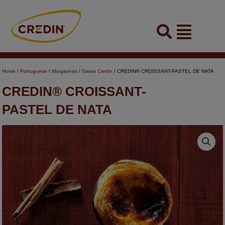
Skip
to
Flyout
content
Menu
Home
/
Portuguese
/
Margarinas
/
Gama Credin
/ CREDIN® CROISSANT-PASTEL DE NATA
CREDIN® CROISSANT-
PASTEL DE NATA