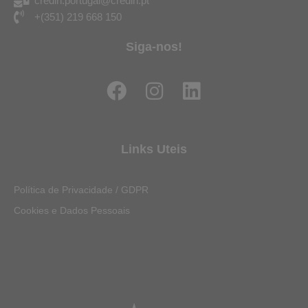
credin.portugal@credin.pt
+(351) 219 668 150
Siga-nos!
F
I
L
a
n
i
c
s
n
e
t
k
Links Uteis
b
a
e
o
g
d
Política de Privacidade / GDPR
o
r
i
Cookies e Dados Pessoais
k
a
n
m