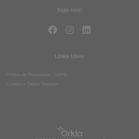
Siga-nos!
F
I
L
a
n
i
c
s
n
e
t
k
Links Uteis
b
a
e
o
g
d
Política de Privacidade / GDPR
o
r
i
Cookies e Dados Pessoais
k
a
n
m