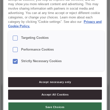
may show you more relevant content and advertising. This may
Saco: 5 Kg
involve sharing information with partners in social media and
advertising. You can at any time accept or reject different cookie
categories, or change your choices. Learn more about each
category by clicking “Cookie settings”. See also our
Privacy and
Cookie Policy.
Targeting Cookies
Performance Cookies
Strictly Necessary Cookies
Mais soluções para si
Accept necessary only
Accept All Cookies
Save Choices