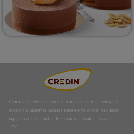
Com ingredientes inovadores de alta qualidade e um serviço de
excelência, ajudamos padeiros e pasteleiros a obter resultados
superiores e consistentes. Fazemos isso desde o início, em
1930.