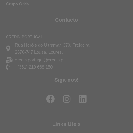
Grupo Orkla
Contacto
CREDIN PORTUGAL
Rua Heróis do Ultramar, 370, Freixeira,
2670-747 Lousa, Loures.
credin.portugal@credin.pt
+(351) 219 668 150
Siga-nos!
F
I
L
a
n
i
c
s
n
e
t
k
Links Uteis
b
a
e