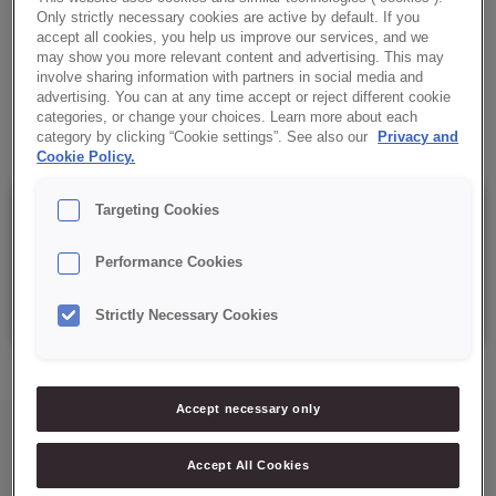
✔ Produto completo.
Only strictly necessary cookies are active by default. If you
accept all cookies, you help us improve our services, and we
Receita:
may show you more relevant content and advertising. This may
involve sharing information with partners in social media and
advertising. You can at any time accept or reject different cookie
✔ Ovos + Óleo + Água
categories, or change your choices. Learn more about each
category by clicking “Cookie settings”. See also our
Privacy and
Cookie Policy.
Targeting Cookies
Details
Performance Cookies
Saco 15 Kg
Strictly Necessary Cookies
Accept necessary only
Accept All Cookies