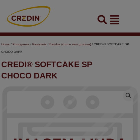
Skip
to
Flyout
content
Menu
Home
/
Portuguese
/
Pastelaria
/
Batidos (com e sem gordura)
/ CREDI® SOFTCAKE SP
CHOCO DARK
CREDI® SOFTCAKE SP
CHOCO DARK