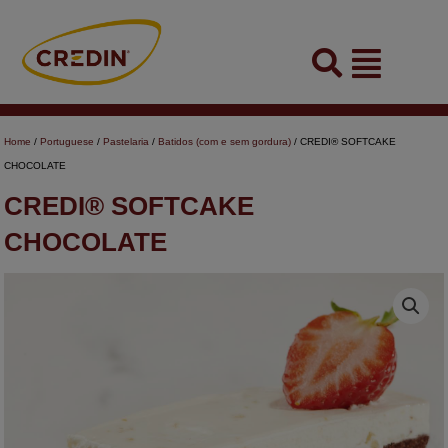
Skip
to
Flyout
content
Menu
Home
/
Portuguese
/
Pastelaria
/
Batidos (com e sem gordura)
/ CREDI® SOFTCAKE
CHOCOLATE
CREDI® SOFTCAKE
CHOCOLATE