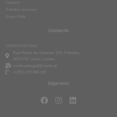
Contacto
Trabalhe connosco
Grupo Orkla
Contacto
CREDIN PORTUGAL
Rua Heróis do Ultramar, 370, Freixeira,
2670-747 Lousa, Loures.
credin.portugal@credin.pt
+(351) 219 668 150
Siga-nos!
F
I
L
a
n
i
c
s
n