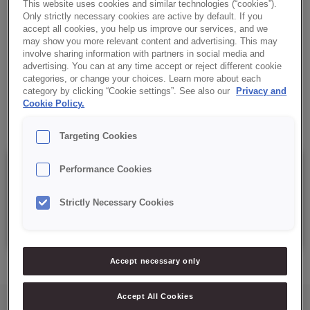
✔ Produto completo.
This website uses cookies and similar technologies (“cookies”).
Only strictly necessary cookies are active by default. If you
accept all cookies, you help us improve our services, and we
Receita:
may show you more relevant content and advertising. This may
involve sharing information with partners in social media and
advertising. You can at any time accept or reject different cookie
✔ Ovos + Óleo + Água
categories, or change your choices. Learn more about each
category by clicking “Cookie settings”. See also our
Privacy and
Cookie Policy.
Targeting Cookies
Details
Performance Cookies
Strictly Necessary Cookies
Saco 5 e 15 Kg
Accept necessary only
Accept All Cookies