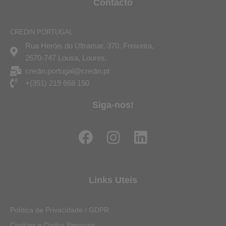
Contacto
CREDIN PORTUGAL
Rua Heróis do Ultramar, 370, Freixeira,
2670-747 Lousa, Loures.
credin.portugal@credin.pt
+(351) 219 668 150
Siga-nos!
F
I
L
a
n
i
c
s
n
e
t
k
Links Uteis
b
a
e
o
g
d
Política de Privacidade / GDPR
o
r
i
Cookies e Dados Pessoais