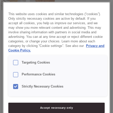
This website uses cookies and similar technologies (“cookies”).
Only strictly necessary cookies are active by default. If you
accept all cookies, you help us improve our services, and we
CREDI® SOFTCAKE AMÊNDOA
may show you more relevant content and advertising. This may
involve sharing information with partners in social media and
Base com sabor e cor a amêndoa. Contém farinha e pedaços
advertising. You can at any time accept or reject different cookie
de amêndoa.
categories, or change your choices. Learn more about each
category by clicking “Cookie settings”. See also our
Privacy and
Cookie Policy.
Benefícios:
Targeting Cookies
✔ Produto completo
Performance Cookies
Receita:
Strictly Necessary Cookies
✔ Ovos + Óleo + Água
Accept necessary only