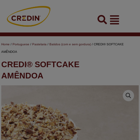
Skip
to
Flyout
content
Menu
Home
/
Portuguese
/
Pastelaria
/
Batidos (com e sem gordura)
/ CREDI® SOFTCAKE
AMÊNDOA
CREDI® SOFTCAKE
AMÊNDOA