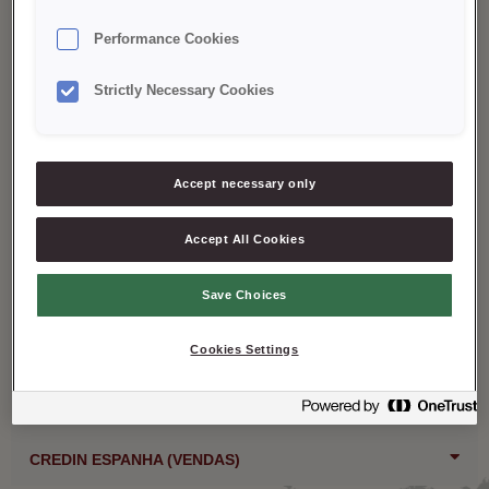
Performance Cookies
CREDIN DENMARK / DINAMARCA
Strictly Necessary Cookies
Credin A/S
Palsgaardvej 12
7130, Juelsminde, Denmark
Accept necessary only
+(45) 72 24 30 00
info@credin.dk
Accept All Cookies
Save Choices
CREDIN POLAND / POLÓNIA
Cookies Settings
CREDIN PORTUGAL
CREDIN SWEDEN / SUÉCIA
CREDIN ESPANHA (VENDAS)