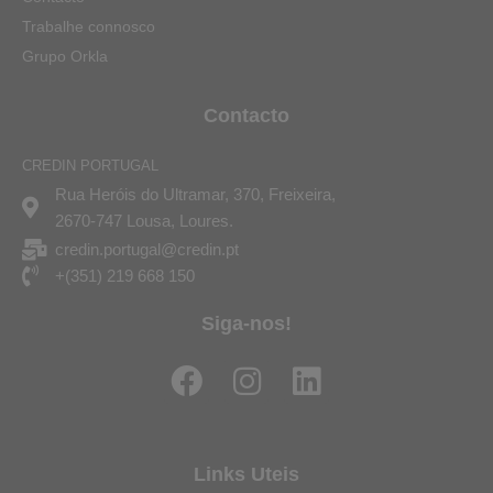
Trabalhe connosco
Grupo Orkla
Contacto
CREDIN PORTUGAL
Rua Heróis do Ultramar, 370, Freixeira,
2670-747 Lousa, Loures.
credin.portugal@credin.pt
+(351) 219 668 150
Siga-nos!
F
I
L
a
n
i
c
s
n
e
t
k
Links Uteis