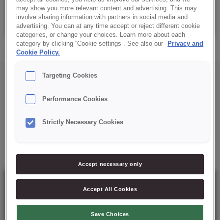
may show you more relevant content and advertising. This may
Saco: 15 kg
involve sharing information with partners in social media and
advertising. You can at any time accept or reject different cookie
categories, or change your choices. Learn more about each
category by clicking “Cookie settings”. See also our
Privacy and
Cookie Policy.
Targeting Cookies
Performance Cookies
Strictly Necessary Cookies
Mais soluções para si
Accept necessary only
Accept All Cookies
Save Choices