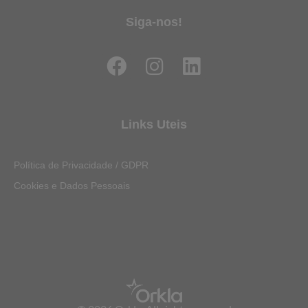
Siga-nos!
F
I
L
a
n
i
c
s
n
e
t
k
Links Uteis
b
a
e
o
g
d
Política de Privacidade / GDPR
o
r
i
Cookies e Dados Pessoais
k
a
n
m