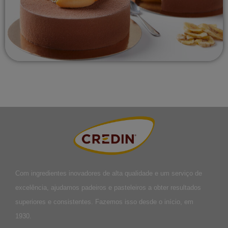
Com ingredientes inovadores de alta qualidade e um serviço de
excelência, ajudamos padeiros e pasteleiros a obter resultados
superiores e consistentes. Fazemos isso desde o início, em
1930.