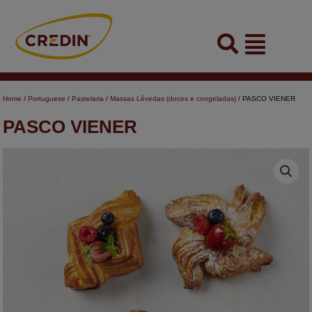
Skip
to
Flyout
content
Menu
Home
/
Portuguese
/
Pastelaria
/
Massas Lêvedas (doces e congeladas)
/ PASCO VIENER
PASCO VIENER