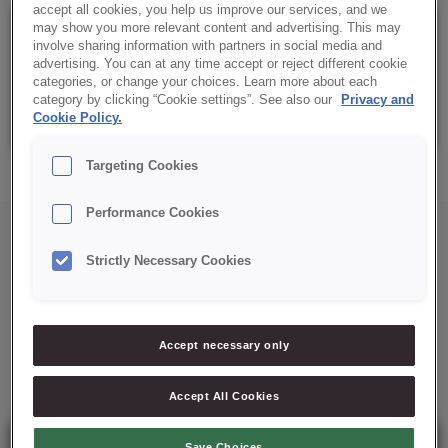
accept all cookies, you help us improve our services, and we
may show you more relevant content and advertising. This may
Details
involve sharing information with partners in social media and
advertising. You can at any time accept or reject different cookie
categories, or change your choices. Learn more about each
category by clicking “Cookie settings”. See also our
Privacy and
Saco: 5 Kg
Cookie Policy.
Targeting Cookies
Performance Cookies
Strictly Necessary Cookies
Mais soluções para si
Accept necessary only
Accept All Cookies
Save Choices