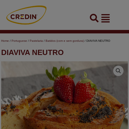
Skip
to
Flyout
content
Menu
Home
/
Portuguese
/
Pastelaria
/
Batidos (com e sem gordura)
/ DIAVIVA NEUTRO
DIAVIVA NEUTRO