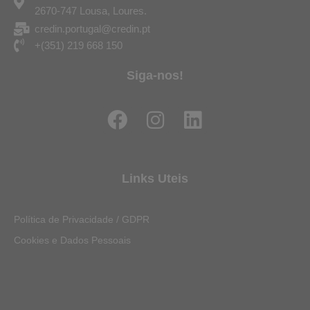
2670-747 Lousa, Loures.
credin.portugal@credin.pt
+(351) 219 668 150
Siga-nos!
F
I
L
a
n
i
c
s
n
e
t
k
Links Uteis
b
a
e
o
g
d
Política de Privacidade / GDPR
o
r
i
Cookies e Dados Pessoais
k
a
n
m