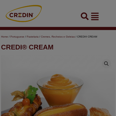
Skip
to
Flyout
content
Menu
Home
/
Portuguese
/
Pastelaria
/
Cremes, Recheios e Geleias
/ CREDI® CREAM
CREDI® CREAM