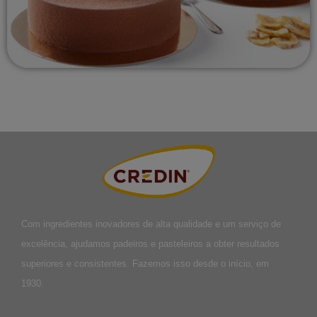
Com ingredientes inovadores de alta qualidade e um serviço de
excelência, ajudamos padeiros e pasteleiros a obter resultados
superiores e consistentes. Fazemos isso desde o início, em
1930.