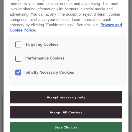
Balde: 12 Kg
may show you more relevant content and advertising. This may
involve sharing information with partners in social media and
advertising. You can at any time accept or reject different cookie
categories, or change your choices. Learn more about each
category by clicking “Cookie settings”. See also our
Privacy and
Cookie Policy.
Targeting Cookies
Performance Cookies
Mais soluções para si
Strictly Necessary Cookies
Accept necessary only
Accept All Cookies
Save Choices