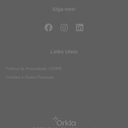
Siga-nos!
F
I
L
a
n
i
c
s
n
e
t
k
Links Uteis
b
a
e
o
g
d
Política de Privacidade / GDPR
o
r
i
Cookies e Dados Pessoais
k
a
n
m