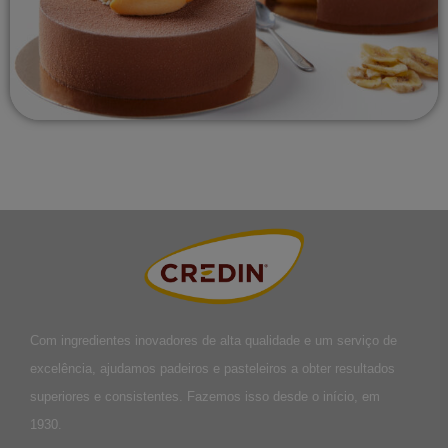
Com ingredientes inovadores de alta qualidade e um serviço de
excelência, ajudamos padeiros e pasteleiros a obter resultados
superiores e consistentes. Fazemos isso desde o início, em
1930.