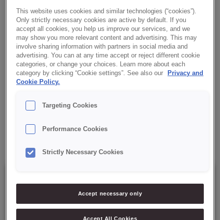
VERMELHOS
This website uses cookies and similar technologies (“cookies”).
Only strictly necessary cookies are active by default. If you
Base de iogurte com frutos vermelhos desidratados: morango,
accept all cookies, you help us improve our services, and we
amora, framboesa e mirtilo.
may show you more relevant content and advertising. This may
involve sharing information with partners in social media and
advertising. You can at any time accept or reject different cookie
Benefícios:
categories, or change your choices. Learn more about each
category by clicking “Cookie settings”. See also our
Privacy and
Cookie Policy.
✔ Produto completo
Targeting Cookies
Receita:
Performance Cookies
✔ Ovos + Óleo + Água
Strictly Necessary Cookies
Details
Accept necessary only
Saco 10 Kg
Accept All Cookies