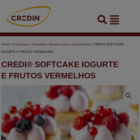
Skip
to
Flyout
content
Menu
Home
/
Portuguese
/
Pastelaria
/
Batidos (com e sem gordura)
/ CREDI® SOFTCAKE
IOGURTE E FRUTOS VERMELHOS
CREDI® SOFTCAKE IOGURTE
E FRUTOS VERMELHOS