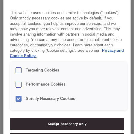
Produto completo para confecção de creme de pasteleiro.
This website uses cookies and similar technologies (“cookies”).
Only strictly necessary cookies are active by default. If you
Benefícios:
accept all cookies, you help us improve our services, and we
may show you more relevant content and advertising. This may
involve sharing information with partners in social media and
✔ Rápido e fácil de preparar
advertising. You can at any time accept or reject different cookie
categories, or change your choices. Learn more about each
category by clicking “Cookie settings”. See also our
Privacy and
✔ Estável ao forno e refrigeração
Cookie Policy.
✔ Sabor e aroma abaunilhado
Targeting Cookies
✔ Cor intensa e mantém estabilidade na consistência
Performance Cookies
Strictly Necessary Cookies
VEJA AQUI O FOLHETO!
Accept necessary only