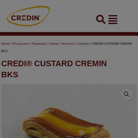
Skip
to
Flyout
content
Menu
Home
/
Portuguese
/
Pastelaria
/
Cremes, Recheios e Geleias
/ CREDI® CUSTARD CREMIN
BKS
CREDI® CUSTARD CREMIN
BKS