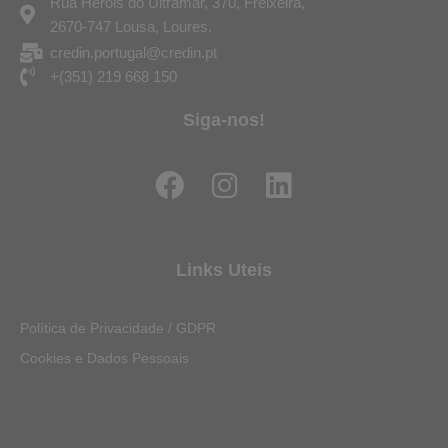
Rua Heróis do Ultramar, 370, Freixeira,
2670-747 Lousa, Loures.
credin.portugal@credin.pt
+(351) 219 668 150
Siga-nos!
F
I
L
a
n
i
c
s
n
e
t
k
Links Uteis
b
a
e
o
g
d
Política de Privacidade / GDPR
o
r
i
Cookies e Dados Pessoais
k
a
n
m