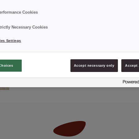
erformance Cookies
Details
trictly Necessary Cookies
Saco: 2 Kg
es Settings
Choices
Accept necessary only
Accept 