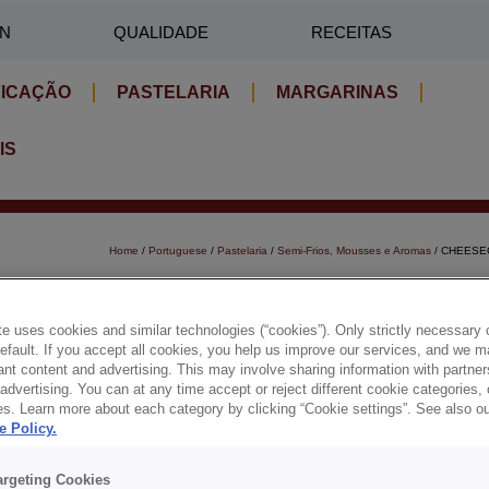
IN
QUALIDADE
RECEITAS
FICAÇÃO
PASTELARIA
MARGARINAS
IS
Home
/
Portuguese
/
Pastelaria
/
Semi-Frios, Mousses e Aromas
/ CHEESE
CHEESECAKE PREGEL
e uses cookies and similar technologies (“cookies”). Only strictly necessary 
Concentrado em pó para semi-frios de queijo, bavaro
default. If you accept all cookies, you help us improve our services, and we
nt content and advertising. This may involve sharing information with partners
dvertising. You can at any time accept or reject different cookie categories,
Benefícios:
es. Learn more about each category by clicking “Cookie settings”. See also o
e Policy.
✔ Sabor a queijo mascarpone.
argeting Cookies