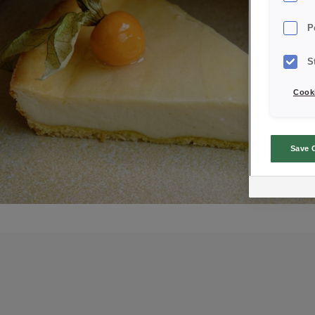
P
S
Cooki
Save 