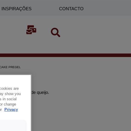
INSPIRAÇÕES
CONTACTO
CAKE PREGEL
cookies are
ises e mousses de queijo.
 may show you
 in social
 or change
ur
Privacy